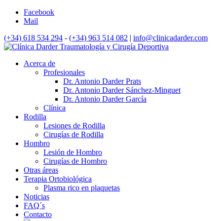
Facebook
Mail
(+34) 618 534 294
-
(+34) 963 514 082
|
info@clinicadarder.com
Acerca de
Profesionales
Dr. Antonio Darder Prats
Dr. Antonio Darder Sánchez-Minguet
Dr. Antonio Darder García
Clínica
Rodilla
Lesiones de Rodilla
Cirugías de Rodilla
Hombro
Lesión de Hombro
Cirugías de Hombro
Otras áreas
Terapia Ortobiológica
Plasma rico en plaquetas
Noticias
FAQ´s
Contacto