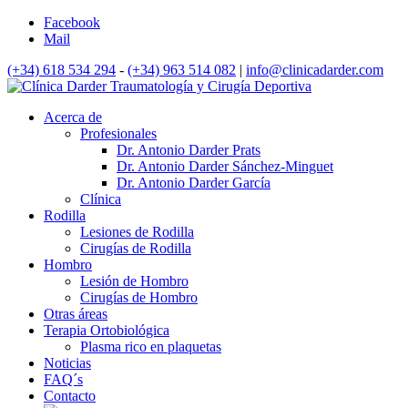
Facebook
Mail
(+34) 618 534 294
-
(+34) 963 514 082
|
info@clinicadarder.com
Acerca de
Profesionales
Dr. Antonio Darder Prats
Dr. Antonio Darder Sánchez-Minguet
Dr. Antonio Darder García
Clínica
Rodilla
Lesiones de Rodilla
Cirugías de Rodilla
Hombro
Lesión de Hombro
Cirugías de Hombro
Otras áreas
Terapia Ortobiológica
Plasma rico en plaquetas
Noticias
FAQ´s
Contacto