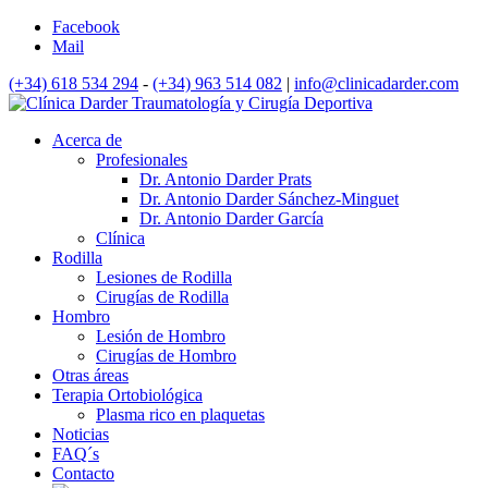
Facebook
Mail
(+34) 618 534 294
-
(+34) 963 514 082
|
info@clinicadarder.com
Acerca de
Profesionales
Dr. Antonio Darder Prats
Dr. Antonio Darder Sánchez-Minguet
Dr. Antonio Darder García
Clínica
Rodilla
Lesiones de Rodilla
Cirugías de Rodilla
Hombro
Lesión de Hombro
Cirugías de Hombro
Otras áreas
Terapia Ortobiológica
Plasma rico en plaquetas
Noticias
FAQ´s
Contacto