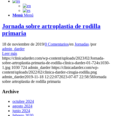
Menú
Menú
Jornada sobre artroplastia de rodilla
primaria
18 de noviembre de 2019
/
0 Comentarios
/
en
Jornadas
/
por
admin_darder
Leer más
https://clinicadarder.com/wp-content/uploads/2023/02/Jornada-
sobre-artroplastia-primaria-de-rodilla-clinica-darder-01-724x1030-
1.jpg
1030
724
admin_darder
https://clinicadarder.com/wp-
content/uploads/2022/02/clinica-darder-cirugia-rodilla.png
admin_darder
2019-11-18 12:22:07
2023-07-07 22:58:58
Jornada
sobre artroplastia de rodilla primaria
Archive
octubre 2024
agosto 2024
junio 2024
febrero 2020