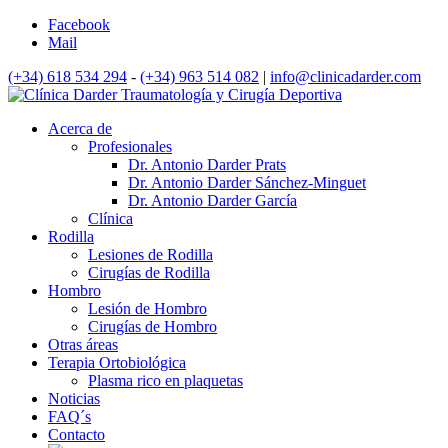
Facebook
Mail
(+34) 618 534 294
-
(+34) 963 514 082
|
info@clinicadarder.com
Acerca de
Profesionales
Dr. Antonio Darder Prats
Dr. Antonio Darder Sánchez-Minguet
Dr. Antonio Darder García
Clínica
Rodilla
Lesiones de Rodilla
Cirugías de Rodilla
Hombro
Lesión de Hombro
Cirugías de Hombro
Otras áreas
Terapia Ortobiológica
Plasma rico en plaquetas
Noticias
FAQ´s
Contacto