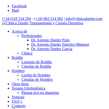
Facebook
Mail
(+34) 618 534 294
-
(+34) 963 514 082
|
info@clinicadarder.com
Acerca de
Profesionales
Dr. Antonio Darder Prats
Dr. Antonio Darder Sánchez-Minguet
Dr. Antonio Darder García
Clínica
Rodilla
Lesiones de Rodilla
Cirugías de Rodilla
Hombro
Lesión de Hombro
Cirugías de Hombro
Otras áreas
Terapia Ortobiológica
Plasma rico en plaquetas
Noticias
FAQ´s
Contacto