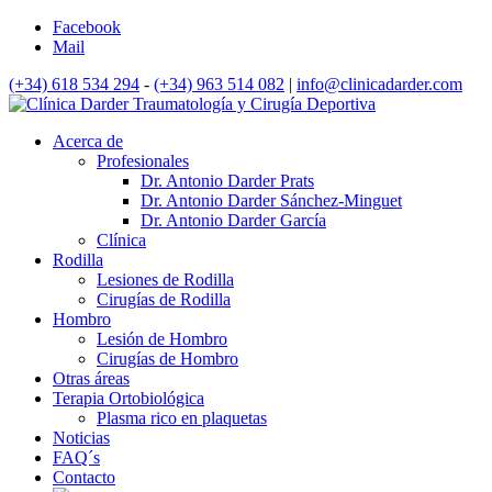
Facebook
Mail
(+34) 618 534 294
-
(+34) 963 514 082
|
info@clinicadarder.com
Acerca de
Profesionales
Dr. Antonio Darder Prats
Dr. Antonio Darder Sánchez-Minguet
Dr. Antonio Darder García
Clínica
Rodilla
Lesiones de Rodilla
Cirugías de Rodilla
Hombro
Lesión de Hombro
Cirugías de Hombro
Otras áreas
Terapia Ortobiológica
Plasma rico en plaquetas
Noticias
FAQ´s
Contacto