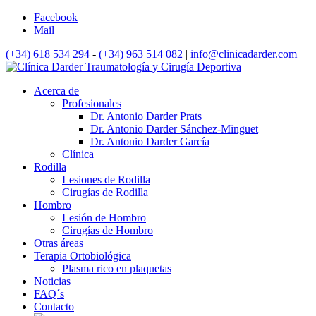
Facebook
Mail
(+34) 618 534 294
-
(+34) 963 514 082
|
info@clinicadarder.com
Acerca de
Profesionales
Dr. Antonio Darder Prats
Dr. Antonio Darder Sánchez-Minguet
Dr. Antonio Darder García
Clínica
Rodilla
Lesiones de Rodilla
Cirugías de Rodilla
Hombro
Lesión de Hombro
Cirugías de Hombro
Otras áreas
Terapia Ortobiológica
Plasma rico en plaquetas
Noticias
FAQ´s
Contacto