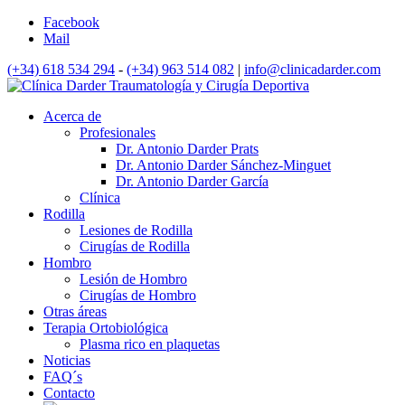
Facebook
Mail
(+34) 618 534 294
-
(+34) 963 514 082
|
info@clinicadarder.com
Acerca de
Profesionales
Dr. Antonio Darder Prats
Dr. Antonio Darder Sánchez-Minguet
Dr. Antonio Darder García
Clínica
Rodilla
Lesiones de Rodilla
Cirugías de Rodilla
Hombro
Lesión de Hombro
Cirugías de Hombro
Otras áreas
Terapia Ortobiológica
Plasma rico en plaquetas
Noticias
FAQ´s
Contacto