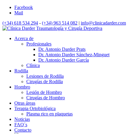
Facebook
Mail
(+34) 618 534 294
-
(+34) 963 514 082
|
info@clinicadarder.com
Acerca de
Profesionales
Dr. Antonio Darder Prats
Dr. Antonio Darder Sánchez-Minguet
Dr. Antonio Darder García
Clínica
Rodilla
Lesiones de Rodilla
Cirugías de Rodilla
Hombro
Lesión de Hombro
Cirugías de Hombro
Otras áreas
Terapia Ortobiológica
Plasma rico en plaquetas
Noticias
FAQ´s
Contacto