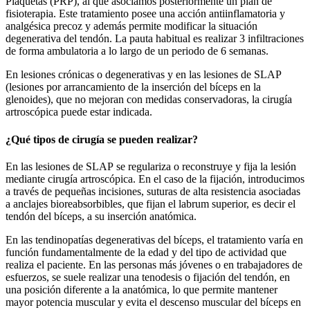
Plaquetas (PRP), al que asociamos posteriormente un plan de
fisioterapia. Este tratamiento posee una acción antiinflamatoria y
analgésica precoz y además permite modificar la situación
degenerativa del tendón. La pauta habitual es realizar 3 infiltraciones
de forma ambulatoria a lo largo de un periodo de 6 semanas.
En lesiones crónicas o degenerativas y en las lesiones de SLAP
(lesiones por arrancamiento de la inserción del bíceps en la
glenoides), que no mejoran con medidas conservadoras, la cirugía
artroscópica puede estar indicada.
¿Qué tipos de cirugía se pueden realizar?
En las
lesiones de SLAP se regulariza o reconstruye y fija la lesión
mediante cirugía artroscópica. En el caso de la fijación, introducimos
a través de pequeñas incisiones, suturas de alta resistencia asociadas
a anclajes bioreabsorbibles, que fijan el labrum superior, es decir el
tendón del bíceps, a su inserción anatómica.
En las
tendinopatías degenerativas del bíceps, el tratamiento varía en
función fundamentalmente de la edad y del tipo de actividad que
realiza el paciente. En las personas más jóvenes o en trabajadores de
esfuerzos, se suele realizar una tenodesis o fijación del tendón, en
una posición diferente a la anatómica, lo que permite mantener
mayor potencia muscular y evita el descenso muscular del bíceps en