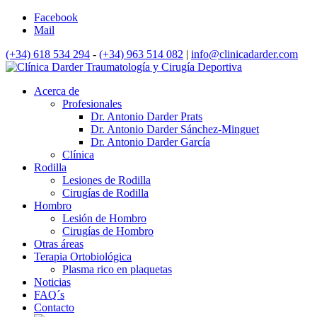
Facebook
Mail
(+34) 618 534 294
-
(+34) 963 514 082
|
info@clinicadarder.com
Acerca de
Profesionales
Dr. Antonio Darder Prats
Dr. Antonio Darder Sánchez-Minguet
Dr. Antonio Darder García
Clínica
Rodilla
Lesiones de Rodilla
Cirugías de Rodilla
Hombro
Lesión de Hombro
Cirugías de Hombro
Otras áreas
Terapia Ortobiológica
Plasma rico en plaquetas
Noticias
FAQ´s
Contacto