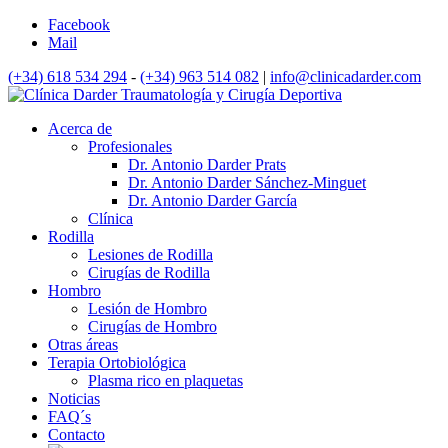
Facebook
Mail
(+34) 618 534 294
-
(+34) 963 514 082
|
info@clinicadarder.com
Acerca de
Profesionales
Dr. Antonio Darder Prats
Dr. Antonio Darder Sánchez-Minguet
Dr. Antonio Darder García
Clínica
Rodilla
Lesiones de Rodilla
Cirugías de Rodilla
Hombro
Lesión de Hombro
Cirugías de Hombro
Otras áreas
Terapia Ortobiológica
Plasma rico en plaquetas
Noticias
FAQ´s
Contacto